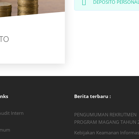
DEPOSITO PERSONA
TO
inks
Berita terbaru :
udit Intern
PENGUMUMAN REKRUTMEN
PROGRAM MAGANG TAHUN 
Umum
Kebijakan Keamanan Informas