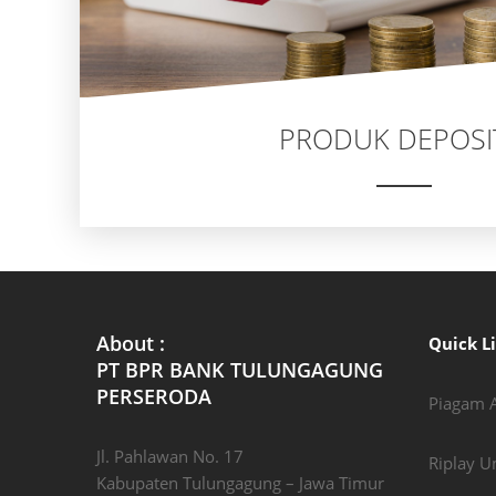
PRODUK DEPOSI
About :
Quick L
PT BPR BANK TULUNGAGUNG
PERSERODA
Piagam A
Jl. Pahlawan No. 17
Riplay 
Kabupaten Tulungagung – Jawa Timur