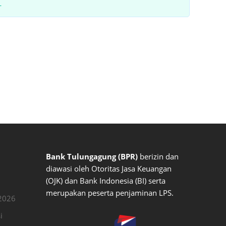
L
Bank Tulungagung (BPR)
berizin dan
diawasi oleh Otoritas Jasa Keuangan
(OJK) dan Bank Indonesia (BI) serta
merupakan peserta penjaminan LPS.
2026
i