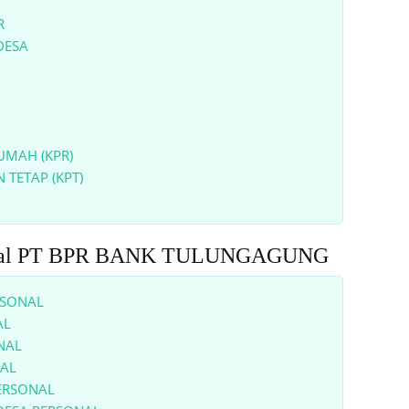
R
DESA
UMAH (KPR)
 TETAP (KPT)
rsonal PT BPR BANK TULUNGAGUNG
RSONAL
AL
NAL
NAL
PERSONAL