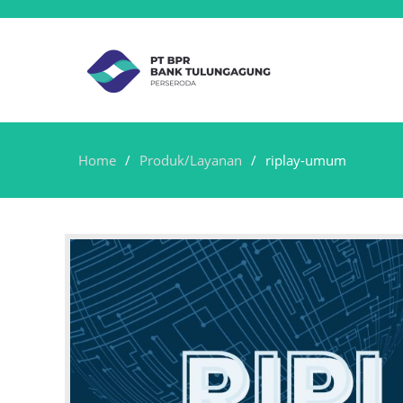
Home
Produk/Layanan
riplay-umum