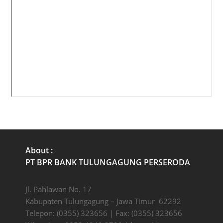
About :
PT BPR BANK TULUNGAGUNG PERSERODA
Jl. Pahlawan No. 17
Kabupaten Tulungagung – Jawa Timur 62292
Telepon: (0355) 323656 | Fax: (0355) 323656