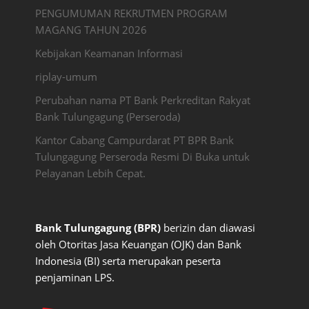
PENGUMUMAN REKRUTMEN PROGRAM
MAGANG TAHUN 2026
Kebijakan Keamanan Informasi
riplay-umum
Perubahan nama PT Bank Perkreditan Rakyat
Bank Tulungagung (Perseroda)
Kantor Cabang Campurdarat PT BPR Bank
Tulungagung Perseroda Resmi Di Buka untuk
Pelayanan Lebih Cepat.
Bank Tulungagung (BPR)
berizin dan diawasi
oleh Otoritas Jasa Keuangan (OJK) dan Bank
Indonesia (BI) serta merupakan peserta
penjaminan LPS.