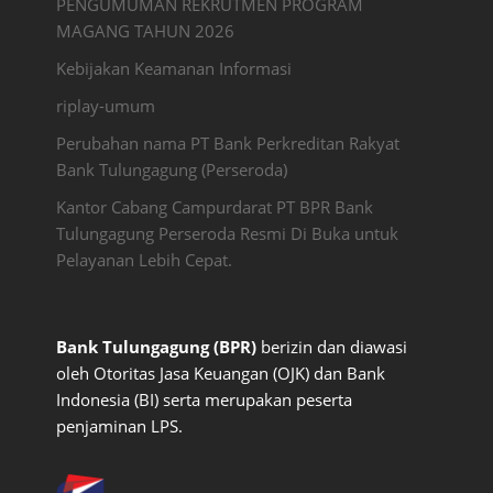
PENGUMUMAN REKRUTMEN PROGRAM
MAGANG TAHUN 2026
Kebijakan Keamanan Informasi
riplay-umum
Perubahan nama PT Bank Perkreditan Rakyat
Bank Tulungagung (Perseroda)
Kantor Cabang Campurdarat PT BPR Bank
Tulungagung Perseroda Resmi Di Buka untuk
Pelayanan Lebih Cepat.
Bank Tulungagung (BPR)
berizin dan diawasi
oleh Otoritas Jasa Keuangan (OJK) dan Bank
Indonesia (BI) serta merupakan peserta
penjaminan LPS.