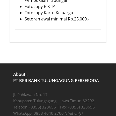
Pembukaan Tabungan
Fotocopy E-KTP
Fotocopy Kartu Keluarga
Setoran awal minimal Rp.25.000,-
About :
PT BPR BANK TULUNGAGUNG PERSERODA
Jl. Pahlawan No. 17
Kabupaten Tulungagung – Jawa Timur 62292
Telepon: (0355) 323656 | Fax: (0355) 323656
WhatsApp: 0853 4040 2700
(chat only)