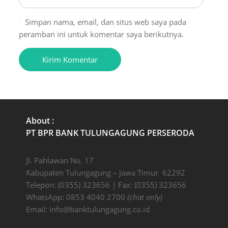
Simpan nama, email, dan situs web saya pada
peramban ini untuk komentar saya berikutnya.
About :
PT BPR BANK TULUNGAGUNG PERSERODA
Jl. Pahlawan No. 17
Kabupaten Tulungagung – Jawa Timur 62292
Telepon: (0355) 323656 | Fax: (0355) 323656
WhatsApp: 0853 4040 2700
(chat only)
Email:
info@banktulungagung.co.id