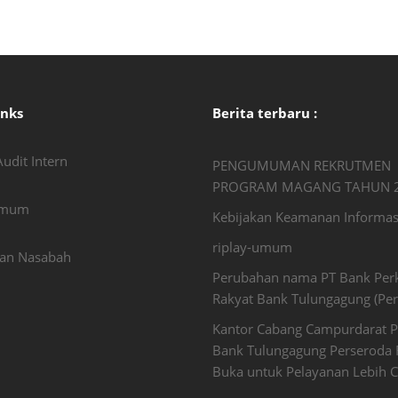
inks
Berita terbaru :
udit Intern
PENGUMUMAN REKRUTMEN
PROGRAM MAGANG TAHUN 
Umum
Kebijakan Keamanan Informas
riplay-umum
an Nasabah
Perubahan nama PT Bank Perk
Rakyat Bank Tulungagung (Per
Kantor Cabang Campurdarat 
Bank Tulungagung Perseroda 
Buka untuk Pelayanan Lebih C