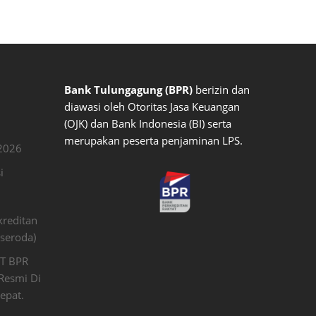
Bank Tulungagung (BPR)
berizin dan
diawasi oleh Otoritas Jasa Keuangan
(OJK) dan Bank Indonesia (BI) serta
merupakan peserta penjaminan LPS.
2026
i
reditan
seroda)
PT BPR
Resmi Di
epat.