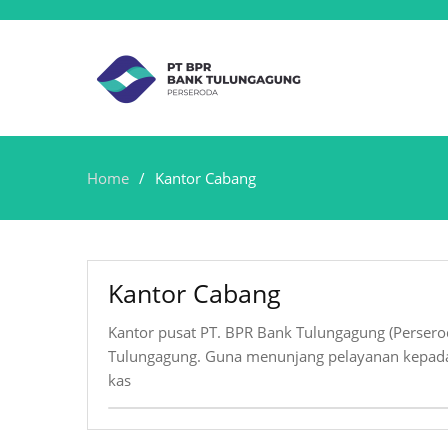
Home
Kantor Cabang
Kantor Cabang
Kantor pusat PT. BPR Bank Tulungagung (Perser
Tulungagung. Guna menunjang pelayanan kepada
kas