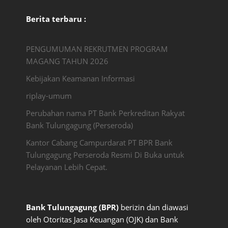
Berita terbaru :
PENGUMUMAN REKRUTMEN PROGRAM
MAGANG TAHUN 2026
Kebijakan Keamanan Informasi
riplay-umum
Perubahan nama PT Bank Perkreditan Rakyat
Bank Tulungagung (Perseroda)
Kantor Cabang Campurdarat PT BPR Bank
Tulungagung Perseroda Resmi Di Buka untuk
Pelayanan Lebih Cepat.
Bank Tulungagung (BPR)
berizin dan diawasi
oleh Otoritas Jasa Keuangan (OJK) dan Bank