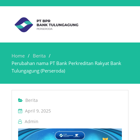
Home
Berita
Perubahan nama PT Bank Perkreditan Rakyat Bank
Tulungagung (Perseroda)
Berita
April 9, 2025
Admin