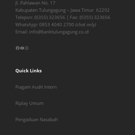
Jl. Pahlawan No. 17
Kabupaten Tulungagung – Jawa Timur 62292
Telepon: (0355) 323656 | Fax: (0355) 323656
WhatsApp: 0853 4040 2700
(chat only)
Email:
info@banktulungagung.co.id
Facebook
YouTube
Instagram
Quick Links
Piagam Audit Intern
Riplay Umum
Pengaduan Nasabah