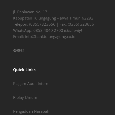
Jl. Pahlawan No. 17
Kabupaten Tulungagung – Jawa Timur 62292
Telepon: (0355) 323656 | Fax: (0355) 323656
WhatsApp: 0853 4040 2700
(chat only)
Email:
info@banktulungagung.co.id
Facebook
YouTube
Instagram
Quick Links
Piagam Audit Intern
Riplay Umum
Pengaduan Nasabah