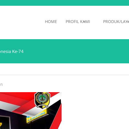
HOME
PROFIL KAMI
PRODUK/LAY
onesia Ke-74
in