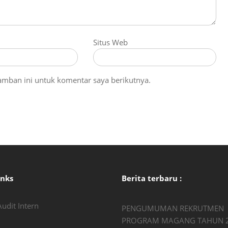
Situs Web
amban ini untuk komentar saya berikutnya.
inks
Berita terbaru :
udit Intern
PENGUMUMAN REKRUTMEN
PROGRAM MAGANG TAHUN 