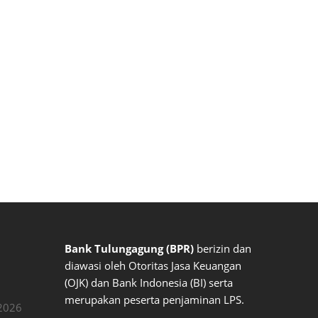
Bank Tulungagung (BPR)
berizin dan
diawasi oleh Otoritas Jasa Keuangan
(OJK) dan Bank Indonesia (BI) serta
merupakan peserta penjaminan LPS.
2026